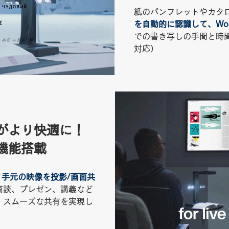
紙のパンフレットやカタログ
を自動的に認識して、Wor
での書き写しの手間と時間
対応）
がより快適に！
機能搭載
て
手元の映像を投影/画面共
商談、プレゼン、講義など
、スムーズな共有を実現し