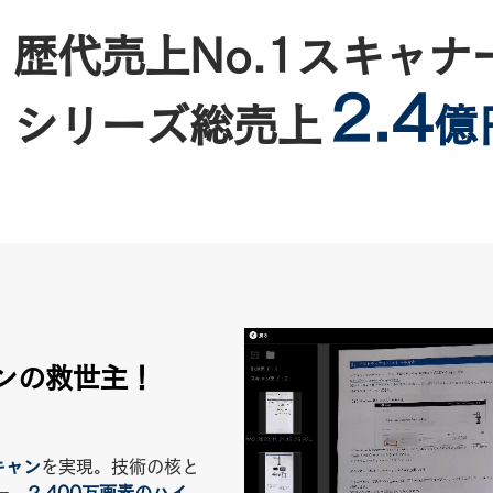
歴代売上No.1スキャナ
2.4
シリーズ
総売上
億
ンの救世主！
キャン
を実現。技術の核と