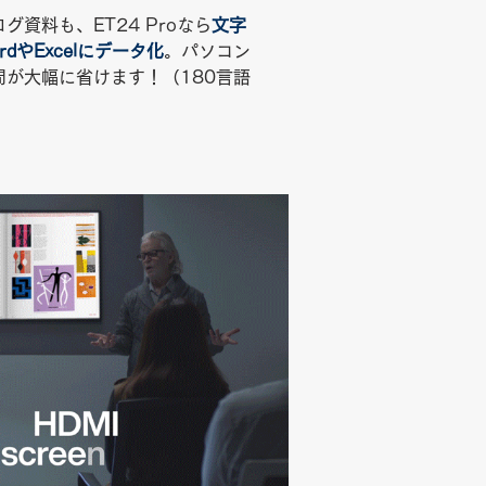
資料も、ET24 Proなら
文字
dやExcelにデータ化
。​パソコン
が大幅に省けます！（180言語