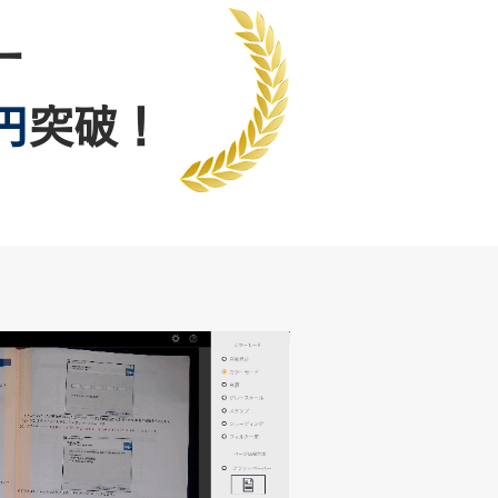
ー
円
突破！