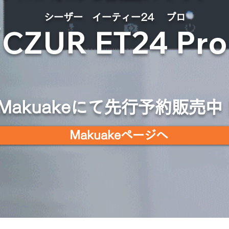
シ
ーザー イーティー24 プロ
CZUR ET24 Pr
Makuakeにて先行予約販売中
Makuakeページへ