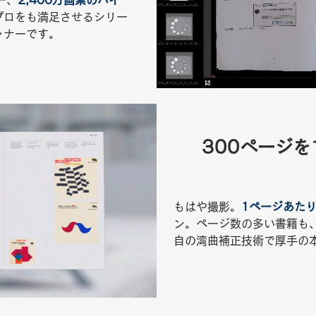
ー、
2,400万画素のハイ
プロをも満足させるシリー
ャナーです。
300ページを
もはや撮影。
1ページあたり
ン。ページ数の多い書籍も
自の湾曲補正技術で厚手の