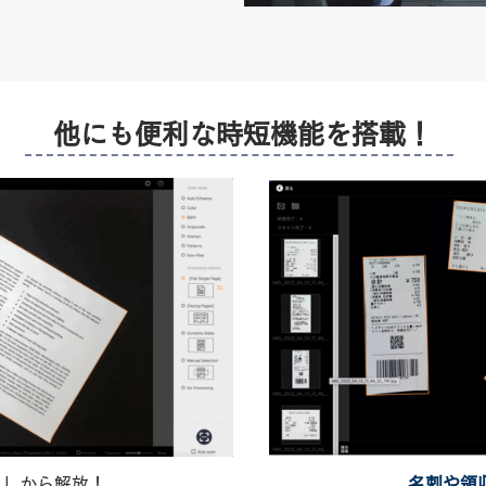
​他にも便利な時短機能を搭載！
し」から解放！
名刺や領