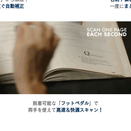
直ぐ自動補正
一度に
ま
脱着可能な「
フットペダル
」で
両手を使えて
高速＆快適スキャン！