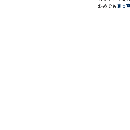
斜めでも
真っ