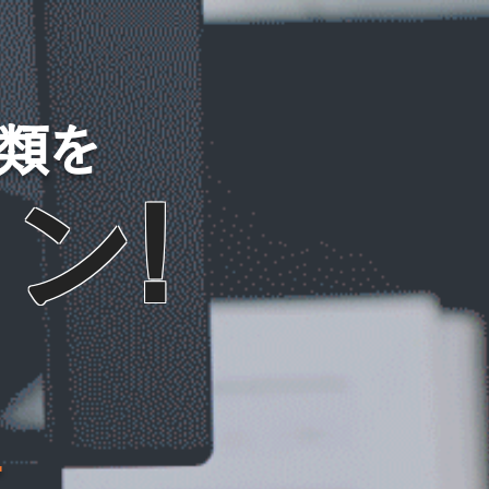
類を
ン!
ー